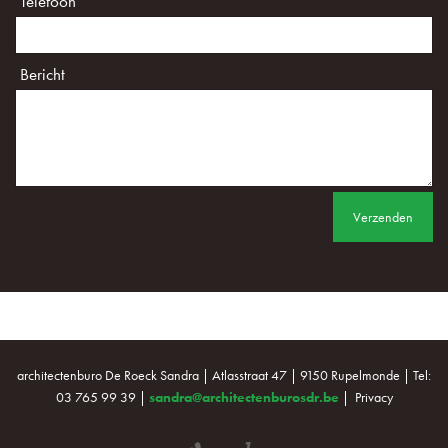
Telefoon
Bericht
Verzenden
architectenburo De Roeck Sandra | Atlasstraat 47 | 9150 Rupelmonde | Tel:
03 765 99 39 |
sandra@architectenburosdr.be
|
Privacy